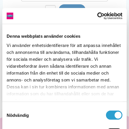
339kr
Jullådan
Köp nu
mängd
Relaterade produkter
Denna webbplats använder cookies
Vi använder enhetsidentifierare för att anpassa innehållet
NYHET!
och annonserna till användarna, tillhandahålla funktioner
Trälåda
för sociala medier och analysera vår trafik. Vi
290
kr
ex. moms
vidarebefordrar även sådana identifierare och annan
information från din enhet till de sociala medier och
annons- och analysföretag som vi samarbetar med.
Dessa kan i sin tur kombinera informationen med annan
Trälåda
Köp nu
information som du har tillhandahållit eller som de har
mängd
samlat in när du har använt deras tjänster.
Samtyckesval
Frakt inkluderad inom Sverige
Nödvändig
Spöklådan