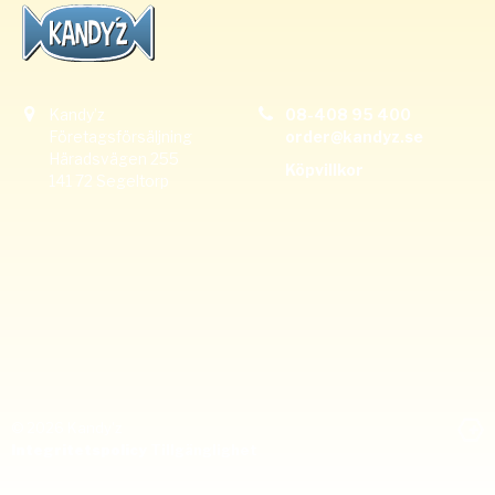
Kandyz
08-408 95 400
Företagsförsäljning
order
@kandyz.se
Häradsvägen 255
Köpvillkor
141 72 Segeltorp
© 2026 Kandy'z
Integritetspolicy
Tillgänglighet