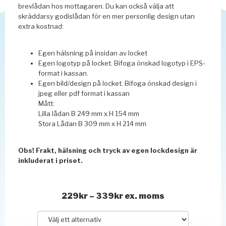
brevlådan hos mottagaren. Du kan också välja att
skräddarsy godislådan för en mer personlig design utan
extra kostnad:
Egen hälsning på insidan av locket
Egen logotyp på locket. Bifoga önskad logotyp i EPS-
format i kassan.
Egen bild/design på locket. Bifoga önskad design i
jpeg eller pdf format i kassan
Mått:
Lilla lådan B 249 mm x H 154 mm
Stora Lådan B 309 mm x H 214 mm
Obs! Frakt, hälsning och tryck av egen lockdesign är
inkluderat i priset.
Prisintervall:
229
kr
–
339
kr
ex. moms
229kr
till