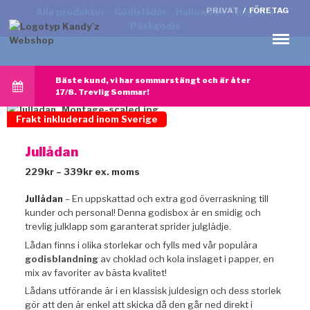
PRIVAT
/
FÖRETAG
Alla produkter
Godislådor
Halloween
Julgodis
Påskgodis
Meny
Bäste kund, vi har sommarstängt och är åter
17/8. Trevlig Sommar!
Frakt inkluderad inom Sverige
Jullådan
Prisintervall:
229
kr
–
339
kr
ex. moms
229kr
till
Jullådan
– En uppskattad och extra god överraskning till
339kr
kunder och personal! Denna godisbox är en smidig och
trevlig julklapp som garanterat sprider julglädje.
Lådan finns i olika storlekar och fylls med vår populära
godisblandning
av choklad och kola inslaget i papper, en
mix av favoriter
av bästa kvalitet!
Lådans utförande är i en klassisk juldesign och dess storlek
gör att den är enkel att skicka då den går ned direkt i