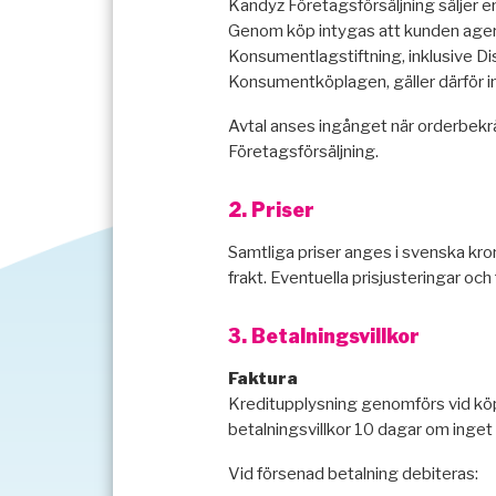
Kandyz Företagsförsäljning säljer en
Genom köp intygas att kunden agera
Konsumentlagstiftning, inklusive D
Konsumentköplagen, gäller därför in
Avtal anses ingånget när orderbekr
Företagsförsäljning.
2. Priser
Samtliga priser anges i svenska kr
frakt. Eventuella prisjusteringar och 
3. Betalningsvillkor
Faktura
Kreditupplysning genomförs vid köpt
betalningsvillkor 10 dagar om inget
Vid försenad betalning debiteras: