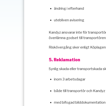
ändring i efterhand
utebliven avisering
Kandyz ansvarar inte för transportör
överlämna godset till transportören i
Riskövergång sker enligt Köplagen n
5. Reklamation
Synlig skada eller transportskada s
inom 3 arbetsdagar
både till transportör och Kandyz
med bifogad bilddokumentation