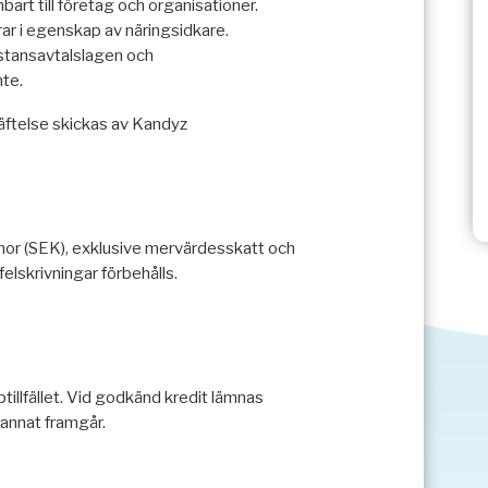
bart till företag och organisationer.
r i egenskap av näringsidkare.
istansavtalslagen och
te.
äftelse skickas av Kandyz
onor (SEK), exklusive mervärdesskatt och
felskrivningar förbehålls.
illfället. Vid godkänd kredit lämnas
 annat framgår.