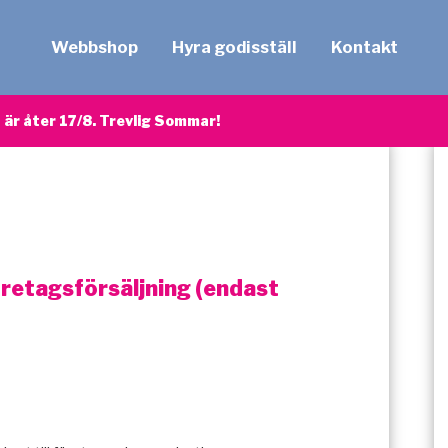
Webbshop
Hyra godisställ
Kontakt
är åter 17/8. Trevlig Sommar!
öretagsförsäljning (endast