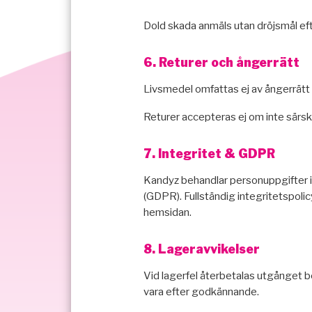
Dold skada anmäls utan dröjsmål ef
6. Returer och ångerrätt
Livsmedel omfattas ej av ångerrätt e
Returer accepteras ej om inte särs
7. Integritet & GDPR
Kandyz behandlar personuppgifter 
(GDPR). Fullständig integritetspolic
hemsidan.
8. Lageravvikelser
Vid lagerfel återbetalas utgånget be
vara efter godkännande.