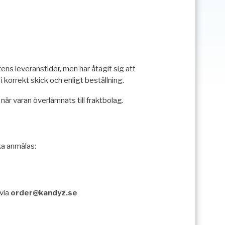
ens leveranstider, men har åtagit sig att
 korrekt skick och enligt beställning.
är varan överlämnats till fraktbolag.
ka anmälas:
 via
order@kandyz.se