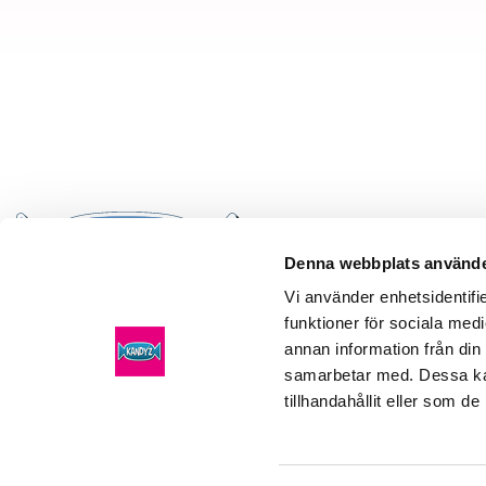
Denna webbplats använde
Vi använder enhetsidentifie
funktioner för sociala medi
Kandyz
Företagsförsäljning
08-408
annan information från din
Häradsvägen 255
order
@k
samarbetar med. Dessa kan
141 72 Segeltorp
tillhandahållit eller som d
Köpvillk