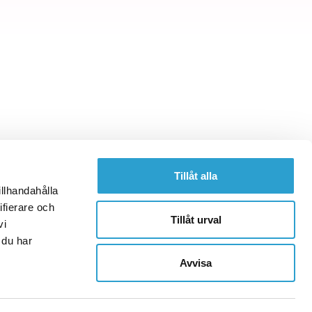
Tillåt alla
illhandahålla
ifierare och
Tillåt urval
vi
 du har
Avvisa