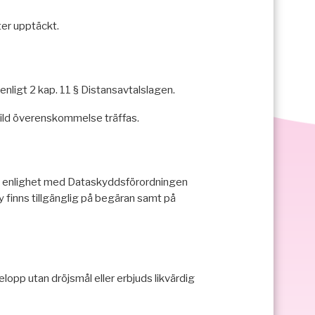
ter upptäckt.
nligt 2 kap. 11 § Distansavtalslagen.
kild överenskommelse träffas.
i enlighet med Dataskyddsförordningen
y finns tillgänglig på begäran samt på
lopp utan dröjsmål eller erbjuds likvärdig