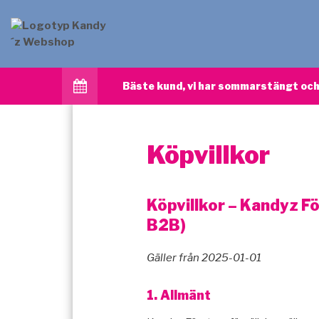
Bäste kund, vi har sommarstängt och 
Köpvillkor
Köpvillkor – Kandyz F
B2B)
Gäller från 2025-01-01
1. Allmänt