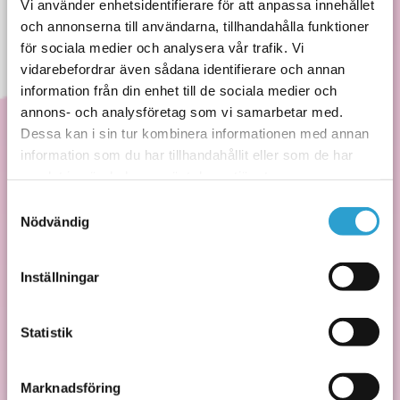
Vi använder enhetsidentifierare för att anpassa innehållet
real time bidding
from third party
och annonserna till användarna, tillhandahålla funktioner
advertisers.
för sociala medier och analysera vår trafik. Vi
vidarebefordrar även sådana identifierare och annan
_ga
Google
Google analytics,
2 år
information från din enhet till de sociala medier och
_ga används för
annons- och analysföretag som vi samarbetar med.
att förstå hur
besökaren
Dessa kan i sin tur kombinera informationen med annan
navigerar runt på
information som du har tillhandahållit eller som de har
webbplatsen
samlat in när du har använt deras tjänster.
_ga_#
Google
Used to send data
2 år
Samtyckesval
to Google
Nödvändig
Analytics about
the visitor's device
and behavior.
Inställningar
Tracks the visitor
across devices and
marketing
Statistik
channels.
_gcl_au
Google
Used by Google
3
Marknadsföring
AdSense for
måna