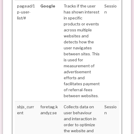
pagead/1
Google
Tracks if the user
Sessio
p-user-
has shown interest
n
list/#
in specific
products or events
across multiple
websites and
detects how the
user navigates
between sites. This
is used for
measurement of
advertisement
efforts and
facilitates payment
of referral-fees
between websites.
sbjs_curr
foretag.k
Collects data on
Sessio
ent
andyz.se
user behaviour
n
and interaction in
order to optimize
the website and