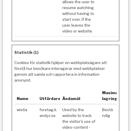
allows the user to
resume watching
without having to
start over, if the
user leaves the
video or website.
Statistik (1)
Cookies för statistik hjälper en webbplatsägare att
förstå hur besökare interagerar med webbplatser
genom att samla och rapportera in information
anonymt.
Maximal
Namn
Utfärdare
Ändamål
lagringstid
wistia
foretag.k
Used by the
Bestä
andyz.se
website to track
ndig
the visitor's use of
video-content -