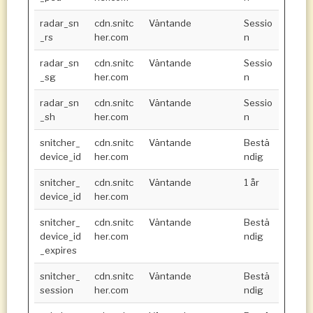
radar_sn
cdn.snitc
Väntande
Sessio
_rs
her.com
n
radar_sn
cdn.snitc
Väntande
Sessio
_sg
her.com
n
radar_sn
cdn.snitc
Väntande
Sessio
_sh
her.com
n
snitcher_
cdn.snitc
Väntande
Bestä
device_id
her.com
ndig
snitcher_
cdn.snitc
Väntande
1 år
device_id
her.com
snitcher_
cdn.snitc
Väntande
Bestä
device_id
her.com
ndig
_expires
snitcher_
cdn.snitc
Väntande
Bestä
session
her.com
ndig