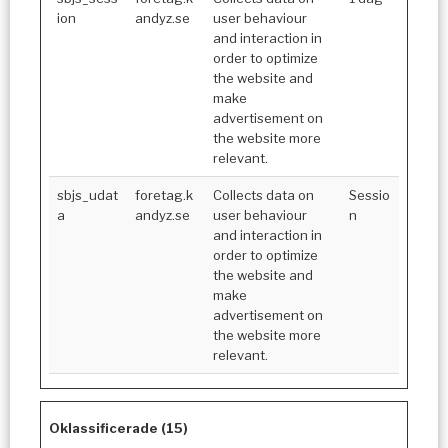
ion
andyz.se
user behaviour
and interaction in
order to optimize
the website and
make
advertisement on
the website more
relevant.
sbjs_udat
foretag.k
Collects data on
Sessio
a
andyz.se
user behaviour
n
and interaction in
order to optimize
the website and
make
advertisement on
the website more
relevant.
Oklassificerade (15)