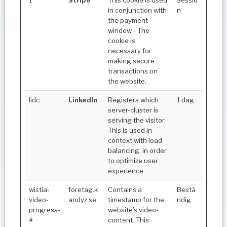
in conjunction with
n
the payment
window - The
cookie is
necessary for
making secure
transactions on
the website.
lidc
LinkedIn
Registers which
1 dag
server-cluster is
serving the visitor.
This is used in
context with load
balancing, in order
to optimize user
experience.
wistia-
foretag.k
Contains a
Bestä
video-
andyz.se
timestamp for the
ndig
progress-
website’s video-
#
content. This