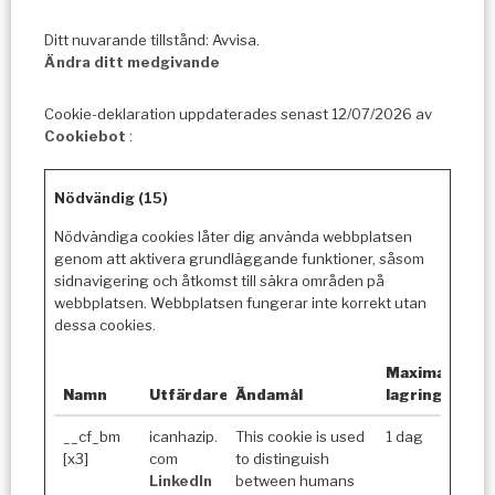
Ditt nuvarande tillstånd: Avvisa.
Ändra ditt medgivande
Cookie-deklaration uppdaterades senast 12/07/2026 av
Cookiebot
:
Nödvändig (15)
Nödvändiga cookies låter dig använda webbplatsen
genom att aktivera grundläggande funktioner, såsom
sidnavigering och åtkomst till säkra områden på
webbplatsen. Webbplatsen fungerar inte korrekt utan
dessa cookies.
Maximal
Namn
Utfärdare
Ändamål
lagringstid
__cf_bm
icanhazip.
This cookie is used
1 dag
[x3]
com
to distinguish
LinkedIn
between humans