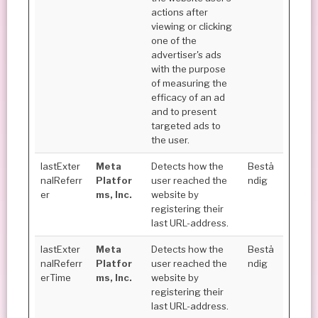
actions after
viewing or clicking
one of the
advertiser's ads
with the purpose
of measuring the
efficacy of an ad
and to present
targeted ads to
the user.
lastExter
Meta
Detects how the
Bestä
nalReferr
Platfor
user reached the
ndig
er
ms, Inc.
website by
registering their
last URL-address.
lastExter
Meta
Detects how the
Bestä
nalReferr
Platfor
user reached the
ndig
erTime
ms, Inc.
website by
registering their
last URL-address.