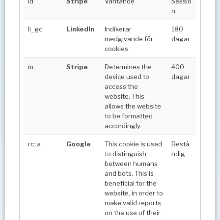
id
Stripe
Väntande
Sessio
n
li_gc
LinkedIn
Indikerar
180
medgivande för
dagar
cookies.
m
Stripe
Determines the
400
device used to
dagar
access the
website. This
allows the website
to be formatted
accordingly.
rc::a
Google
This cookie is used
Bestä
to distinguish
ndig
between humans
and bots. This is
beneficial for the
website, in order to
make valid reports
on the use of their