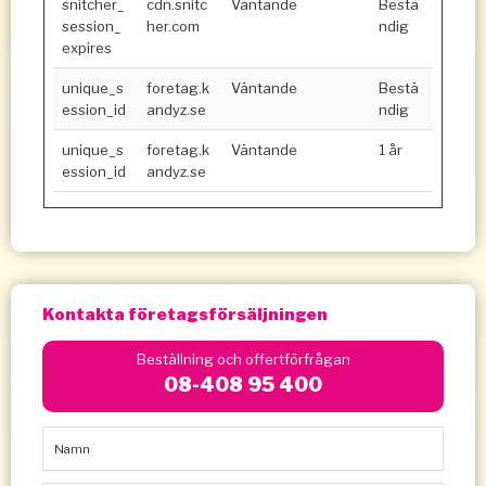
snitcher_
cdn.snitc
Väntande
Bestä
session_
her.com
ndig
expires
unique_s
foretag.k
Väntande
Bestä
ession_id
andyz.se
ndig
unique_s
foretag.k
Väntande
1 år
ession_id
andyz.se
Kontakta företagsförsäljningen
Beställning och offertförfrågan
08-408 95 400