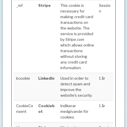
_mf
Stripe
This cookie is
Sessio
necessary for
n
making credit card
transactions on
the website. The
service is provided
by Stripe.com
which allows online
transactions
without storing
any credit card
information.
bcookie
LinkedIn
Used in order to
1 år
detect spam and
improve the
website's security.
CookieCo
Cookieb
Indikerar
1 år
nsent
ot
medgivande för
cookies.