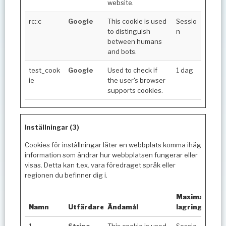
website.
rc::c
Google
This cookie is used
Sessio
to distinguish
n
between humans
and bots.
test_cook
Google
Used to check if
1 dag
ie
the user's browser
supports cookies.
Inställningar (3)
Cookies för inställningar låter en webbplats komma ihåg
information som ändrar hur webbplatsen fungerar eller
visas. Detta kan t.ex. vara föredraget språk eller
regionen du befinner dig i.
Maximal
Namn
Utfärdare
Ändamål
lagringstid
1
Stripe
This cookie is used
Sessio