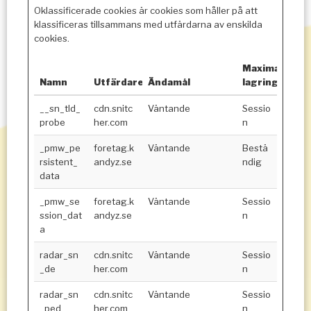
Oklassificerade cookies är cookies som håller på att
klassificeras tillsammans med utfärdarna av enskilda
cookies.
Maximal
Namn
Utfärdare
Ändamål
lagringstid
__sn_tld_
cdn.snitc
Väntande
Sessio
probe
her.com
n
_pmw_pe
foretag.k
Väntande
Bestä
rsistent_
andyz.se
ndig
data
_pmw_se
foretag.k
Väntande
Sessio
ssion_dat
andyz.se
n
a
radar_sn
cdn.snitc
Väntande
Sessio
_de
her.com
n
radar_sn
cdn.snitc
Väntande
Sessio
_ped
her.com
n