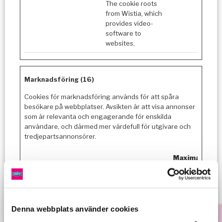
The cookie roots
from Wistia, which
provides video-
software to
websites.
Marknadsföring (16)
Cookies för marknadsföring används för att spåra
besökare på webbplatser. Avsikten är att visa annonser
som är relevanta och engagerande för enskilda
användare, och därmed mer värdefull för utgivare och
tredjepartsannonsörer.
Maximal
Namn
Utfärdare
Ändamål
lagringstid
_fbp
Meta
Used by Facebook
3
Platfor
to deliver a series
måna
ms, Inc.
of advertisement
der
Denna webbplats använder cookies
products such as