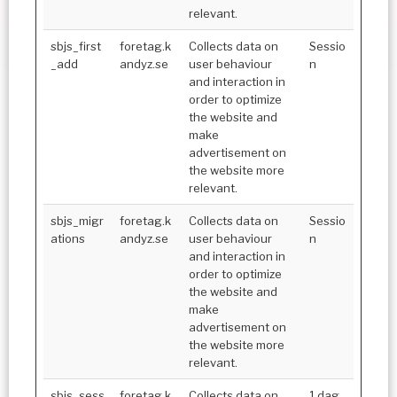
relevant.
sbjs_first
foretag.k
Collects data on
Sessio
_add
andyz.se
user behaviour
n
and interaction in
order to optimize
the website and
make
advertisement on
the website more
relevant.
sbjs_migr
foretag.k
Collects data on
Sessio
ations
andyz.se
user behaviour
n
and interaction in
order to optimize
the website and
make
advertisement on
the website more
relevant.
sbjs_sess
foretag.k
Collects data on
1 dag