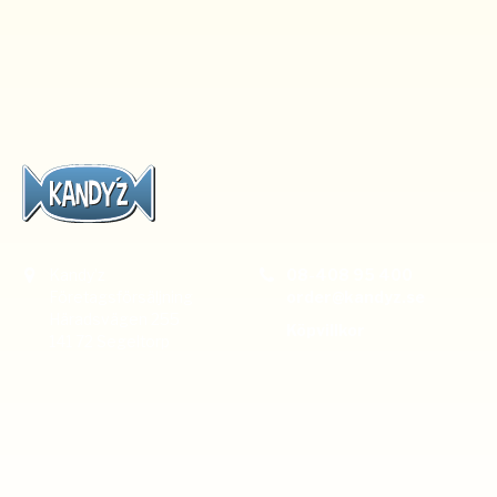
Kandyz
08-408 95 400
Företagsförsäljning
order
@kandyz.se
Häradsvägen 255
Köpvillkor
141 72 Segeltorp