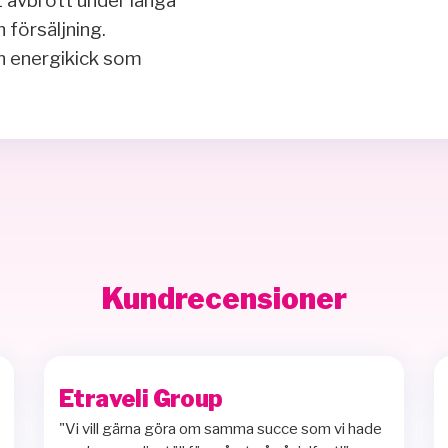
 avbrott under långa
 försäljning.
en energikick som
Kundrecensioner
Etraveli Group
"Vi vill gärna göra om samma succe som vi hade