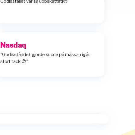
Godisstället var så uppskattat!😊"
Nasdaq
"Godisståndet gjorde succé på mässan igår,
stort tack!😊"