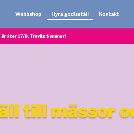
Webbshop
Hyra godisställ
Kontakt
är åter 17/8. Trevlig Sommar!
täll till mässor 