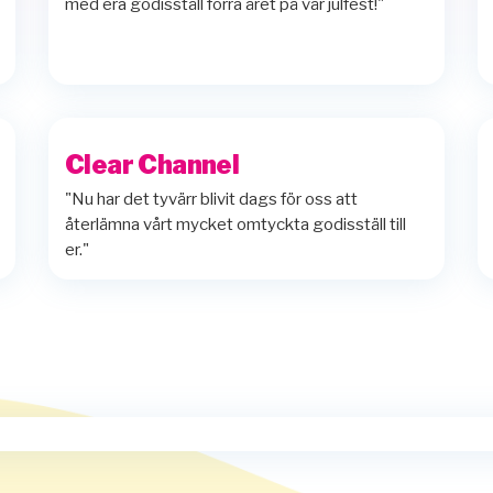
med era godisställ förra året på vår julfest!"
Clear Channel
"Nu har det tyvärr blivit dags för oss att
återlämna vårt mycket omtyckta godisställ till
er."