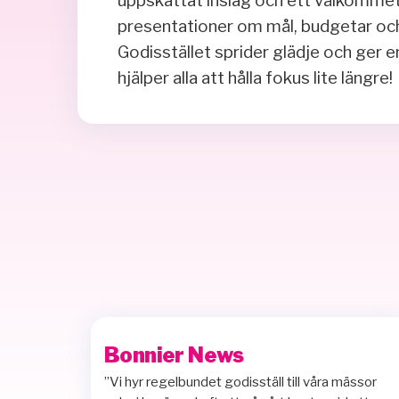
uppskattat inslag och ett välkommet
presentationer om mål, budgetar och
Godisstället sprider glädje och ger 
hjälper alla att hålla fokus lite längre!
Bonnier News
”Vi hyr regelbundet godisställ till våra mässor