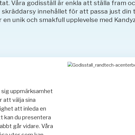
t. Våra godisställ är enkla att ställa fram och
t skräddarsy innehållet för att passa just din ti
r en unik och smakfull upplevelse med Kandyz 
ill sig uppmärksamhet
att välja sina
ighet att inleda en
tt kan du presentera
nabbt går vidare. Våra
ösa ytor som kan