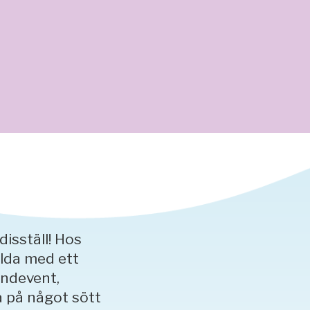
isställ! Hos
llda med ett
undevent,
a på något sött