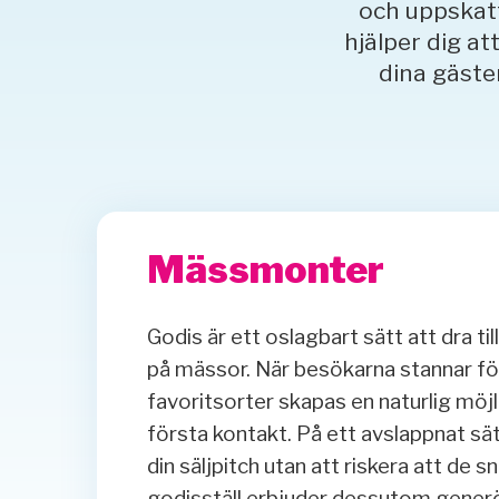
och uppskatta
hjälper dig at
dina gäste
Mässmonter
Godis är ett oslagbart sätt att dra t
på mässor. När besökarna stannar för 
favoritsorter skapas en naturlig möjl
första kontakt. På ett avslappnat sä
din säljpitch utan att riskera att de s
godisställ erbjuder dessutom gener